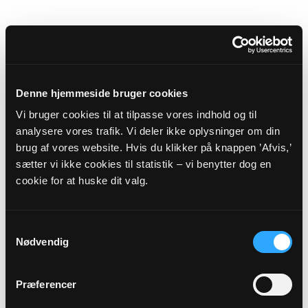
Denne hjemmeside bruger cookies
Vi bruger cookies til at tilpasse vores indhold og til
analysere vores trafik. Vi deler ikke oplysninger om din
brug af vores website. Hvis du klikker på knappen ’Afvis,’
sætter vi ikke cookies til statistik – vi benytter dog en
Sognepræst (kirkebogsfører)
cookie for at huske dit valg.
Søren Tolstrup Christensen
Præstegårdsvej 6
8830 Tjele
Samtykkevalg
stc@km.dk
Nødvendig
Tlf: 86652028
Præferencer
Sikker henvendelse