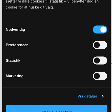
sætter vi ikke cookies til statistik – vi benytter dog en
cookie for at huske dit valg.
Præst
Kathrine Gents
Samtykkevalg
Adresse
Nødvendig
Stenvad Kirke,
Stendyssevej 17,
Stenvad,
8586 Ørum Djurs
Præferencer
Link
Se mere:
Statistik
https://www.norddjursmidtpastorat.dk/b/gudstjeneste
stenvad-39074016
Marketing
Tilbage
Vis detaljer