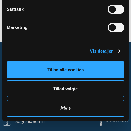
SAMARBEJDER
Statistik
Folkekirkens Skoletjeneste i Randers, Favrskov og Hobro-
Mariager
Marketing
Vis detaljer
Tillad alle cookies
Om Sogn.dk
Tilgængelighedserklæring
Tillad valgte
Privatlivs- og cookiepolitik
Kontakt
Afvis
Sogn.dk/admin