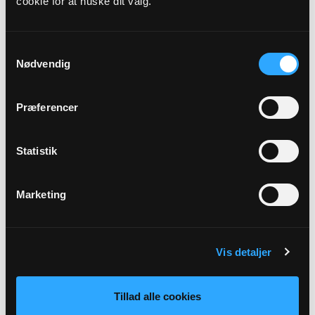
cookie for at huske dit valg.
Kirkedag
Sidste s. i kirkeåret
Samtykkevalg
Nødvendig
Præst
afløser
Præferencer
Adresse
Statistik
Nylars Kirke,
Kirkevej 10 K,
Nylars,
3720 Aakirkeby
Marketing
Tilbage
Vis detaljer
Tillad alle cookies