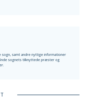
ale sogn, samt andre nyttige informationer
finde sognets tilknyttede præster og
r.
ET