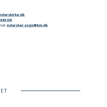
ylarskirke.dk
@KM.DK
mail:
nylarsker.sogn@km.dk
NET