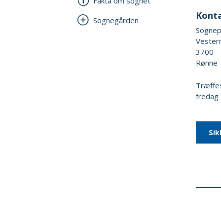
Fakta om sognet
Kont
Sognegården
Sognepr
Vester
3700
Rønne
Træffe
fredag
Sik