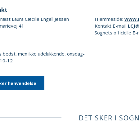
akt
æst Laura Cæcilie Engell Jessen
Hjemmeside:
www.n
marievej 41
Kontakt E-mail:
LCJ
Sognets officielle E-
s bedst, men ikke udelukkende, onsdag-
 10-12.
ker henvendelse
DET SKER I SOG