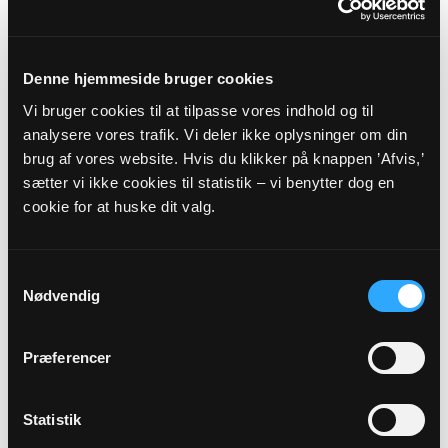
BORNHOLMS PROVSTI -
KØBENHAVNS STIFT
Denne hjemmeside bruger cookies
Vi bruger cookies til at tilpasse vores indhold og til
Myndighedsoplysninger
analysere vores trafik. Vi deler ikke oplysninger om din
brug af vores website. Hvis du klikker på knappen ’Afvis,’
Sognekode: 7556
sætter vi ikke cookies til statistik – vi benytter dog en
Pastorat: Nyker Pastorat
cookie for at huske dit valg.
Kommune: Bornholms Regionskommune (400)
Region:
Region Hovedstaden
Samtykkevalg
Nødvendig
Links
Præferencer
Bornholms Provsti
Københavns Stift
Statistik