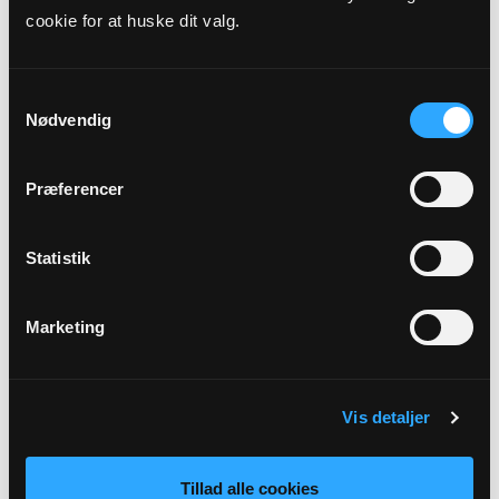
cookie for at huske dit valg.
Samtykkevalg
Nødvendig
Præferencer
Statistik
Sognepræst (kirkebogsfører)
Ole Krebs Lange
Gadegårdsvej 3
Marketing
6950 Ringkøbing
hokl@km.dk
Tlf: 97337011
Vis detaljer
Tillad alle cookies
Sikker henvendelse