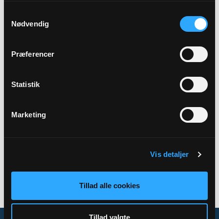
Samtykkevalg
Sted
Nødvendig
Holmsland Præstegård
Præferencer
Beskrivelse
Menighedsrådsmøde
Statistik
Marketing
Tilbage
Vis detaljer
Tillad alle cookies
Tillad valgte