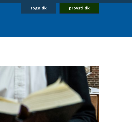
sogn.dk
provsti.dk