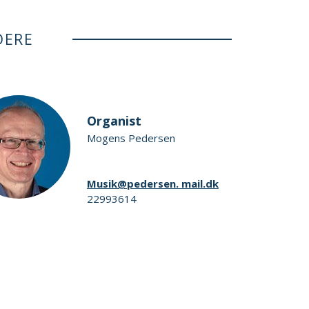
DERE
Organist
Mogens Pedersen
Musik@pedersen. mail.dk
22993614