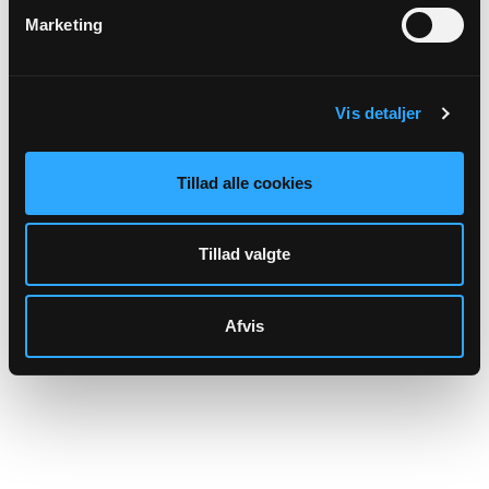
Marketing
Hjemmeside:
Familieretshuset
Spørgsmål vedrørende dødsfald og begravelse
skal rettes/sendes til
Vis detaljer
begravelsesmyndigheden:
Tillad alle cookies
Sognets officielle email adresse:
noedager.sogn@km.dk
Tillad valgte
Sikker henvendelse
Afvis
Eller til: