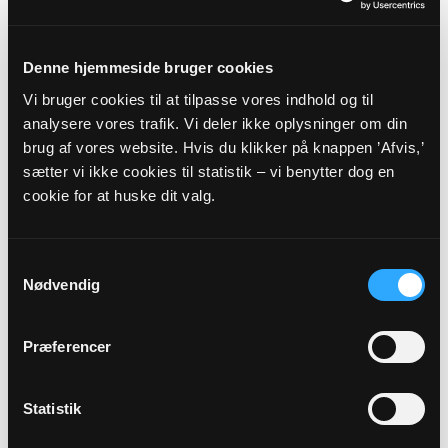
Spørgsmål vedrørende fødselsanmeldelse,
Denne hjemmeside bruger cookies
navngivning og navneændring skal
rettes/sendes til:
Vi bruger cookies til at tilpasse vores indhold og til
analysere vores trafik. Vi deler ikke oplysninger om din
Sognets officielle email adresse:
noedager.sogn@km.dk
brug af vores website. Hvis du klikker på knappen ’Afvis,’
sætter vi ikke cookies til statistik – vi benytter dog en
cookie for at huske dit valg.
Sikker henvendelse
Samtykkevalg
Nødvendig
Eller til:
Præferencer
Dog skal eventuelle spørgsmål vedrørende
Statistik
faderskab rettes til: