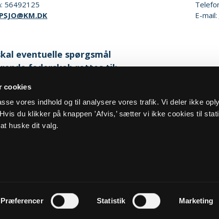
n:
56492125
Telefo
PSJO@KM.DK
E-mail:
kal eventuelle spørgsmål
rende faderskab rettes til:
 cookies
eside:
Familieretshuset
lpasse vores indhold og til analysere vores trafik. Vi deler ikke op
vis du klikker på knappen ’Afvis,’ sætter vi ikke cookies til stati
at huske dit valg.
og cookiepolitik
Kontakt
Præferencer
Statistik
Marketing