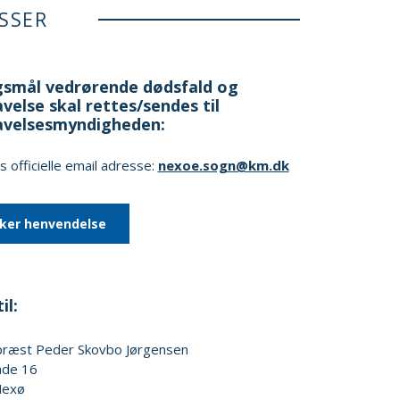
SSER
smål vedrørende dødsfald og
velse skal rettes/sendes til
avelsesmyndigheden:
 officielle email adresse:
nexoe.sogn@km.dk
kker henvendelse
il:
præst
Peder Skovbo Jørgensen
ade 16
exø