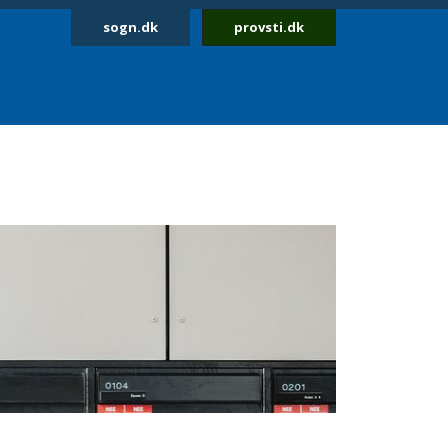
sogn.dk
provsti.dk