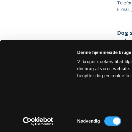
Telefo
E-mail:
Dog s
vedrø
Denne hjemmeside bruger
Hjemm
Vi bruger cookies til at ti
din brug af vores website. H
benytter dog en cookie for 
Om Sogn.dk
Tilgængelighedserklæring
Privatlivs- 
Samtykkevalg
Nødvendig