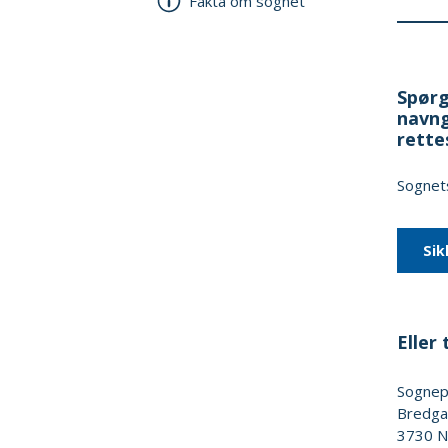
Fakta om sognet
Spørg
navng
rette
Sognets
Sik
Eller t
Sogne
Bredga
3730
N