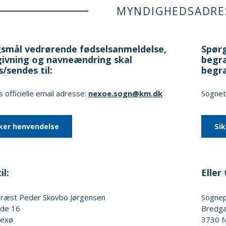
MYNDIGHEDSADRE
smål vedrørende fødselsanmeldelse,
Spørg
ivning og navneændring skal
begra
s/sendes til:
begr
 officielle email adresse:
nexoe.sogn@km.dk
Sognets
ker henvendelse
Si
il:
Eller t
præst
Peder Skovbo Jørgensen
Sogne
de 16
Bredg
exø
3730
N