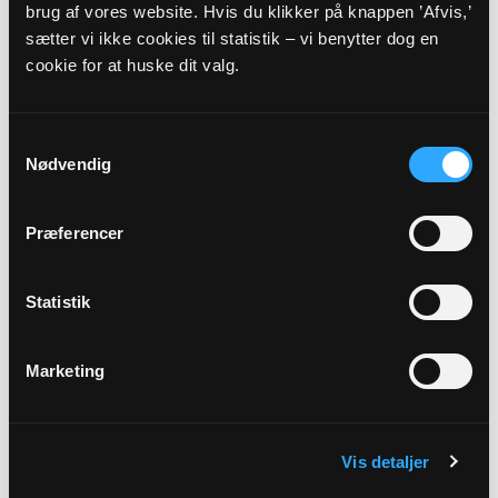
brug af vores website. Hvis du klikker på knappen ’Afvis,’
sætter vi ikke cookies til statistik – vi benytter dog en
cookie for at huske dit valg.
Graver
Samtykkevalg
Evy Juel Nielsen
Nødvendig
Nebsager Kirkevej 8
8783 Hornsyld
Præferencer
graver@nbs-kirker.dk
75688036
Statistik
Fast fridag: mandag
Marketing
Vis detaljer