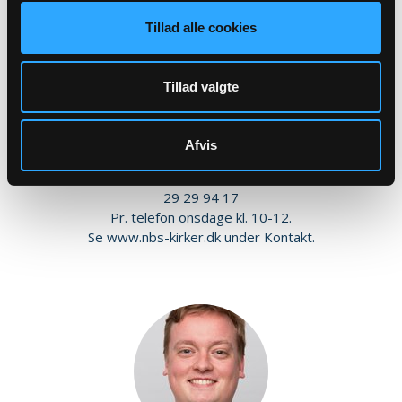
Tillad alle cookies
Tillad valgte
Kordegn
Vibeke Sejr Thomsen
Afvis
vst@km.dk
29 29 94 17
Pr. telefon onsdage kl. 10-12.
Se www.nbs-kirker.dk under Kontakt.