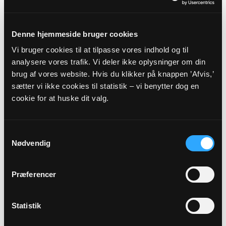
Præstegårdsvej 2, 7500 Holstebro
Naur
HGK@KM.DK
Denne hjemmeside bruger cookies
Tlf: 20131243
www.naursirkirker.dk
Vi bruger cookies til at tilpasse vores indhold og til
analysere vores trafik. Vi deler ikke oplysninger om din
Hele døgnet - mobil: 20131243
brug af vores website. Hvis du klikker på knappen ’Afvis,’
sætter vi ikke cookies til statistik – vi benytter dog en
Sognets officielle E-mail:
cookie for at huske dit valg.
naur.sogn@km.dk
Samtykkevalg
Sikker henvendelse
Nødvendig
Hvis du ønsker at sende os personfølsomme oplysninger
Præferencer
som f.eks. CPR nummer, anbefaler vi, at du laver en sikker
henvendelse.
Statistik
HENVENDELSE