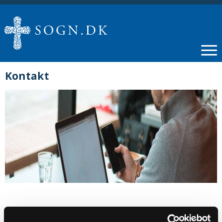
Kontakt
Sognepræst Henrik Guldbrandt Kjær