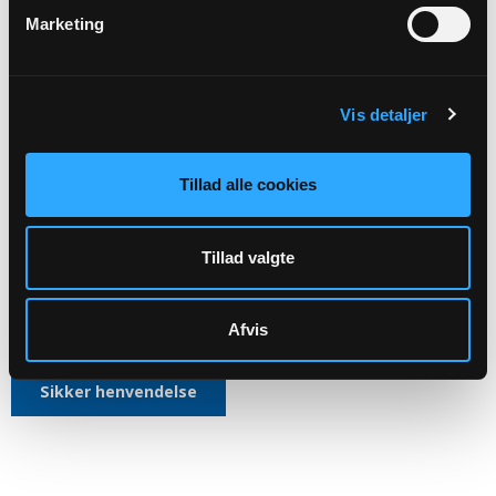
VEDRØRENDE
Marketing
Kirkens ledelse
Vis detaljer
Aktiviteter
Kirkegårdsdrift
Tillad alle cookies
Administration mv.
Skal rettes til menighedsrådet:
Tillad valgte
Naur Sogns Menighedsråds officiele E-mail:
8825@SOGN.DK
CVR: 20381213
Afvis
Sikker henvendelse