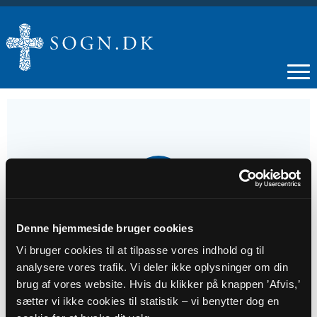
06
SEP
Denne hjemmeside bruger cookies
14. søndag efter Trinitatis i Sir Kirke
Vi bruger cookies til at tilpasse vores indhold og til
analysere vores trafik. Vi deler ikke oplysninger om din
Tidspunkt
brug af vores website. Hvis du klikker på knappen ’Afvis,’
kl. 10:00
sætter vi ikke cookies til statistik – vi benytter dog en