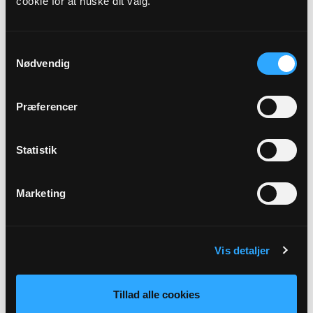
cookie for at huske dit valg.
Præst
Henrik Guldbrandt Kjær
Samtykkevalg
Nødvendig
Adresse
Sir Kirke,
Sir Kirkevej 7B,
7500 Holstebro
Præferencer
Beskrivelse
Statistik
Vil du være rask?
Marketing
Tilbage
Vis detaljer
Tillad alle cookies