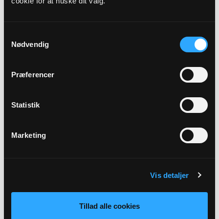
cookie for at huske dit valg.
Præst
Henrik Guldbrandt Kjær
Samtykkevalg
Nødvendig
Adresse
Sir Kirke,
Sir Kirkevej 7B,
7500 Holstebro
Præferencer
Beskrivelse
Statistik
Vig bag mig, Satan!
Marketing
Tilbage
Vis detaljer
Tillad alle cookies