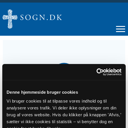
05
JUL
Denne hjemmeside bruger cookies
5. søndag efter Trinitatis i Sir Kirke
Vi bruger cookies til at tilpasse vores indhold og til
analysere vores trafik. Vi deler ikke oplysninger om din
Tidspunkt
brug af vores website. Hvis du klikker på knappen ’Afvis,’
kl. 10:00
sætter vi ikke cookies til statistik – vi benytter dog en