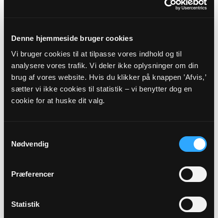
HJALLESE PROVSTI -
FYENS STIFT
Denne hjemmeside bruger cookies
Vi bruger cookies til at tilpasse vores indhold og til
Myndighedsoplysninger
analysere vores trafik. Vi deler ikke oplysninger om din
brug af vores website. Hvis du klikker på knappen ’Afvis,’
Sognekode: 7847
sætter vi ikke cookies til statistik – vi benytter dog en
Pastorat: Næsby Pastorat
cookie for at huske dit valg.
Kommune: Odense Kommune (461)
Region:
Region Syddanmark
Samtykkevalg
Nødvendig
Links
Præferencer
Hjallese Provsti
Fyens Stift
Statistik