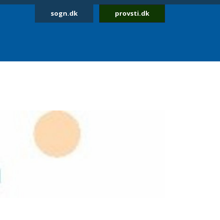
sogn.dk
provsti.dk