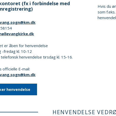
kontoret (fx i forbindelse med
Hvis du ø
nregistrering)
som f.eks.
henvendel
evang.sogn@km.dk
6158154
øllevangkirke.dk
et er åben for henvendelse
-fredag kl. 10-12
t telefonisk henvendelse tirsdag kl. 15-16.
 officielle E-mail:
evang.sogn@km.dk
ker henvendelse
HENVENDELSE VEDR