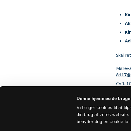
Ki
Ak
Ki
Ad
Skal re
Mølleva
8117@
CVR: 1
Denne hjemmeside bruger
Sik
Vi bruger cookies til at ti
din brug af vores website. H
benytter dog en cookie for 