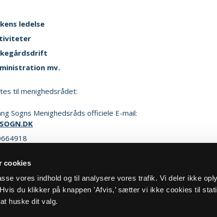
rkens ledelse
tiviteter
rkegårdsdrift
ministration mv.
ttes til menighedsrådet:
ng Sogns Menighedsråds officiele E-mail:
SOGN.DK
0664918
 cookies
ker henvendelse
lpasse vores indhold og til analysere vores trafik. Vi deler ikke op
vis du klikker på knappen ’Afvis,’ sætter vi ikke cookies til stati
at huske dit valg.