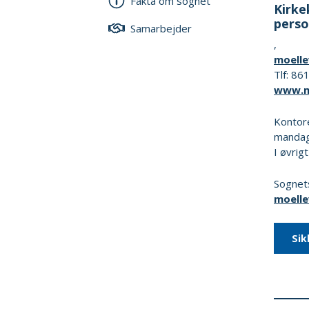
Fakta om sognet
Kirke
perso
Samarbejder
,
moell
Tlf: 8
www.m
Kontor
mandag 
I øvrig
Sognets
moell
Sik