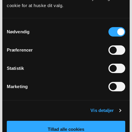
cookie for at huske dit valg.
Samtykkevalg
Nødvendig
Præferencer
Statistik
Sognepræst (kirkebogsfører)
Gunvor Sandvad
Kirkevej 4
Marketing
5471 Søndersø
gsa@km.dk
Tlf: 64 84 11 37
Vis detaljer
Tillad alle cookies
Sikker henvendelse