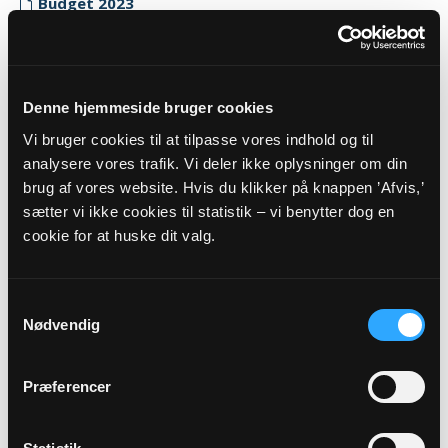
Budget 2023
Myndighedskode: 8819
(CVR-nr. 11300219)
Regnskab 2023
Denne hjemmeside bruger cookies
Myndighedskode: 8819
Vi bruger cookies til at tilpasse vores indhold og til
(CVR-nr. 11300219)
analysere vores trafik. Vi deler ikke oplysninger om din
brug af vores website. Hvis du klikker på knappen ’Afvis,’
Revisor erklæring 2023
sætter vi ikke cookies til statistik – vi benytter dog en
Myndighedskode: 8819
cookie for at huske dit valg.
(CVR-nr. 11300219)
2022
Samtykkevalg
Budget 2022
Nødvendig
Myndighedskode: 8819
(CVR-nr. 11300219)
Præferencer
Regnskab 2022
Myndighedskode: 8819