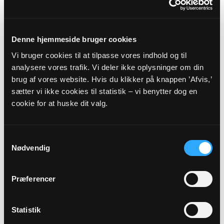
LANGELAND-ÆRØ
PROVSTI - FYENS STIFT
Denne hjemmeside bruger cookies
Vi bruger cookies til at tilpasse vores indhold og til
Myndighedsoplysninger
analysere vores trafik. Vi deler ikke oplysninger om din
brug af vores website. Hvis du klikker på knappen ’Afvis,’
Sognekode: 7714
sætter vi ikke cookies til statistik – vi benytter dog en
Pastorat: Ærø Pastorat
cookie for at huske dit valg.
Kommune: Ærø Kommune (492)
Region:
Region Syddanmark
Samtykkevalg
Nødvendig
Links
Præferencer
Langeland-Ærø Provsti
Fyens Stift
Statistik