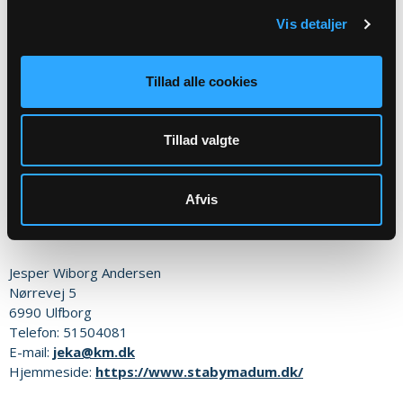
Spørgsmål vedrørende dødsfald og begravelse
skal rettes/sendes til
Vis detaljer
begravelsesmyndigheden:
Tillad alle cookies
Sognets officielle email adresse:
madum.sogn@km.dk
Tillad valgte
Sikker henvendelse
Afvis
Eller til:
Jesper Wiborg Andersen
Nørrevej 5
6990
Ulfborg
Telefon:
51504081
E-mail:
jeka@km.dk
Hjemmeside:
https://www.stabymadum.dk/