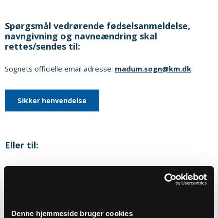
Spørgsmål vedrørende fødselsanmeldelse,
navngivning og navneændring skal
rettes/sendes til:
Sognets officielle email adresse:
madum.sogn@km.dk
Sikker henvendelse
Eller til:
Jesper Wiborg Andersen
Nørrevej 5
6990
Ulfborg
Telefon:
51504081
E-mail:
jeka@km.dk
Denne hjemmeside bruger cookies