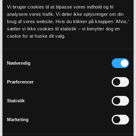
Hjemmeside:
https://www.stabymadum.dk/
Vi bruger cookies til at tilpasse vores indhold og til
analysere vores trafik. Vi deler ikke oplysninger om din
brug af vores website. Hvis du klikker på knappen ’Afvis,’
Eller til:
sætter vi ikke cookies til statistik – vi benytter dog en
cookie for at huske dit valg.
Sognepræst
Margrethe Bendtsen
Græmvej 2
Husby
Samtykkevalg
6990
Ulfborg
Nødvendig
Telefon:
40400693
E-mail:
MAW@KM.DK
Præferencer
Dog skal eventuelle spørgsmål vedrørende
Statistik
faderskab rettes til:
Marketing
Hjemmeside:
Familieretshuset