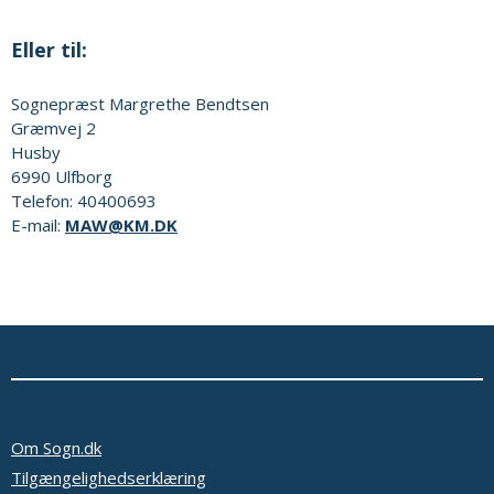
Eller til:
Sognepræst
Margrethe Bendtsen
Græmvej 2
Husby
6990
Ulfborg
Telefon:
40400693
E-mail:
MAW@KM.DK
Om Sogn.dk
Tilgængelighedserklæring