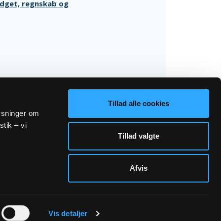
udget, regnskab og
Tillad alle cookies
lysninger om
stik – vi
Tillad valgte
Afvis
Sogn.dk/admin
Vis detaljer