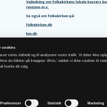
Vejledning om folkekirkens lokale kassers b
revision m.v.
Se også om folkekirken på:
folkekirken.dk
km.dk
 cookies
lpasse vores indhold og til analysere vores trafik. Vi deler ikke op
vis du klikker på knappen ’Afvis,’ sætter vi ikke cookies til stati
at huske dit valg.
og cookiepolitik
Kontakt
Præferencer
Statistik
Marketing