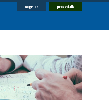
sogn.dk
provsti.dk