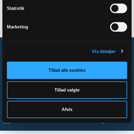
SAMARBEJDER
Statistik
Kirkeadministration
Marketing
Vis detaljer
Om Sogn.dk
Tillad alle cookies
Tilgængelighedserklæring
Privatlivs- og cookiepolitik
Tillad valgte
Kontakt
Afvis
Sogn.dk/admin