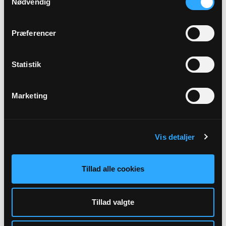
Nødvendig
Præferencer
Arrangementer
Statistik
Der er ingen forestående arrangementer indtastet.
Marketing
Vis detaljer
Tillad alle cookies
Konfirmation
Tillad valgte
Konfirmation 2024 og fremadrettet i Nr. Nebel,
Lydum og Kvong: