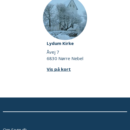
Lydum Kirke
Åvej 7
6830 Nørre Nebel
Vis på kort
Om Sogn.dk