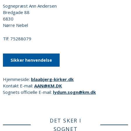
Sognepræst Ann Andersen
Bredgade 88
6830
Nørre Nebel
Tlf: 75288079
Sikker henvendelse
Hjemmeside:
blaabjerg-kirker.dk
Kontakt E-mail:
AAN@KM.DK
Sognets officielle E-mail:
lydum.sogn@km.dk
DET SKER I
SOGNET