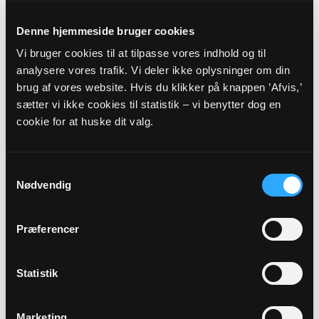
Blåbjergvej 160, 6854 Henne
Kirkeby
Denne hjemmeside bruger cookies
TRIHO@KM.DK
Tlf: 21639312
Vi bruger cookies til at tilpasse vores indhold og til
www.blaabjerg-kirker.dk
analysere vores trafik. Vi deler ikke oplysninger om din
Sognets officielle E-mail:
brug af vores website. Hvis du klikker på knappen ’Afvis,’
loenne.sogn@km.dk
sætter vi ikke cookies til statistik – vi benytter dog en
cookie for at huske dit valg.
Sikker henvendelse
Samtykkevalg
Nødvendig
Hvis du ønsker at sende os personfølsomme oplysninger
som f.eks. CPR nummer, anbefaler vi, at du laver en sikker
henvendelse.
Præferencer
HENVENDELSE
Statistik
VEDRØRENDE
Marketing