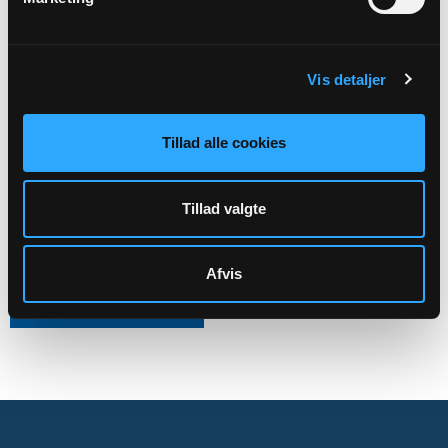
Kirkens ledelse
Aktiviteter
Kirkegårdsdrift
Vis detaljer
Administration mv.
Tillad alle cookies
Skal rettes til menighedsrådet:
Henne-Lønne Sognes Menighedsråds officiele E-mail:
Tillad valgte
8881@SOGN.DK
CVR: 32832113
Afvis
Sikker henvendelse