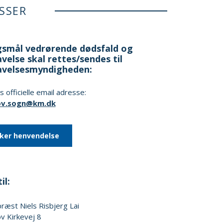
SSER
smål vedrørende dødsfald og
velse skal rettes/sendes til
avelsesmyndigheden:
 officielle email adresse:
kov.sogn@km.dk
kker henvendelse
il:
præst
Niels Risbjerg Lai
v Kirkevej 8