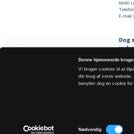
6640
L
Telefo
E-mail:
Dog s
vedrø
Denne hjemmeside bruger
Hjemm
Vi bruger cookies til at ti
din brug af vores website. H
benytter dog en cookie for 
Om Sogn.dk
Tilgængelighedserklæring
Privatlivs- 
Samtykkevalg
Nødvendig