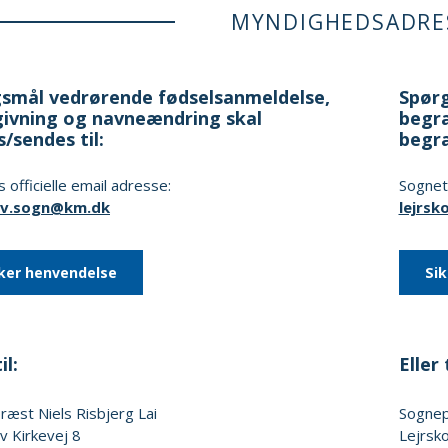
MYNDIGHEDSADRE
smål vedrørende fødselsanmeldelse,
Spørg
ivning og navneændring skal
begra
s/sendes til:
begr
 officielle email adresse:
Sognets
ov.sogn@km.dk
lejrs
ker henvendelse
Si
il:
Eller t
præst
Niels Risbjerg Lai
Sogne
v Kirkevej 8
Lejrsko