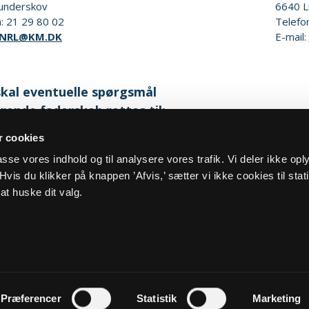
underskov
6640
L
n:
21 29 80 02
Telefo
NRL@KM.DK
E-mail:
kal eventuelle spørgsmål
rende faderskab rettes til:
 cookies
eside:
Familieretshuset
lpasse vores indhold og til analysere vores trafik. Vi deler ikke op
vis du klikker på knappen ’Afvis,’ sætter vi ikke cookies til stati
at huske dit valg.
og cookiepolitik
Kontakt
Præferencer
Statistik
Marketing