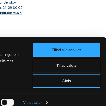
underskov
n:
21 29 80 02
NRL@KM.DK
Tillad alle cookies
lysninger om
stik – vi
Tillad valgte
Afvis
Sogn.dk/admin
Vis detaljer