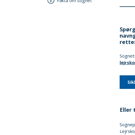
Fakta om sognet
Spørg
navng
rette
Sognets
lejrsk
Sik
Eller t
Sogne
Lejrsko