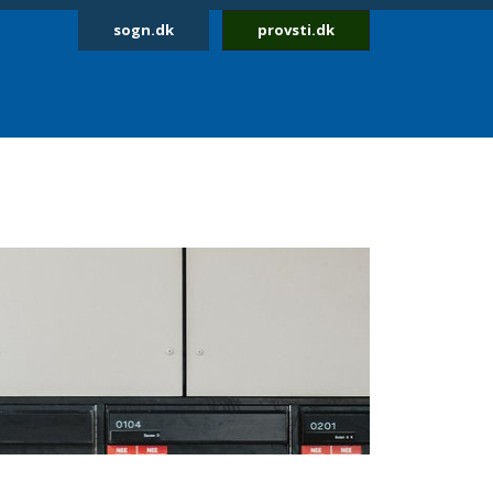
sogn.dk
provsti.dk