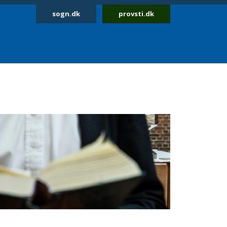
sogn.dk
provsti.dk