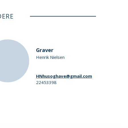
DERE
Graver
Henrik Nielsen
HNhusoghave@gmail.com
22453398