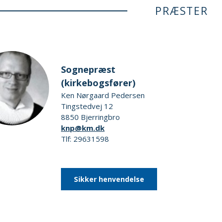
PRÆSTER
Sognepræst
(kirkebogsfører)
Ken Nørgaard Pedersen
Tingstedvej 12
8850 Bjerringbro
knp@km.dk
Tlf: 29631598
Sikker henvendelse