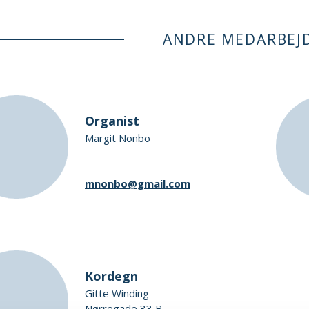
ANDRE MEDARBEJ
Organist
Margit Nonbo
mnonbo@gmail.com
Kordegn
Gitte Winding
Nørregade 33 B