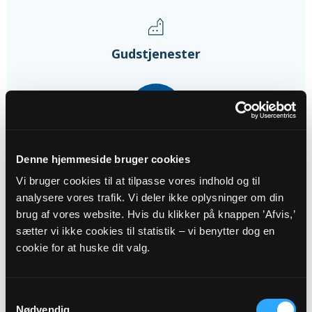
Gudstjenester
09
AUG
Denne hjemmeside bruger cookies
10. søndag efter trinitatis -...
Kværkeby Kirke, kl. 09:00
Vi bruger cookies til at tilpasse vores indhold og til
Nadia Hoxer Dyhrberg-Krantz
analysere vores trafik. Vi deler ikke oplysninger om din
brug af vores website. Hvis du klikker på knappen ’Afvis,’
sætter vi ikke cookies til statistik – vi benytter dog en
06
cookie for at huske dit valg.
SEP
Samtykkevalg
14. søndag efter trinitatis -...
Nødvendig