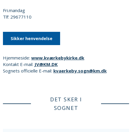
Fri.mandag
Tlf: 29677110
Sikker henvendelse
Hjemmeside:
www.kværkebykirke.dk
Kontakt E-mail:
JV@KM.DK
Sognets officielle E-mail:
kvaerkeby.sogn@km.dk
DET SKER I
SOGNET