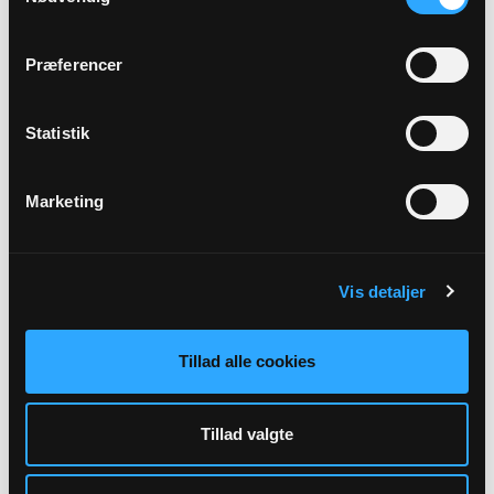
Vigersted Kirke, kl. 10:30
Jens Vollmer
Præferencer
Alle gudstjenester
Statistik
Marketing
Arrangementer
Vis detaljer
Der er ingen forestående arrangementer indtastet.
Tillad alle cookies
Tillad valgte