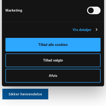
HENVENDELSE
VEDRØRENDE
Marketing
Kirkens ledelse
Vis detaljer
Aktiviteter
Kirkegårdsdrift
Tillad alle cookies
Administration mv.
Skal rettes til menighedsrådet:
Tillad valgte
Klostersogns Menighedsråds officiele E-mail:
8052@SOGN.DK
Afvis
CVR: 66141616
Sikker henvendelse