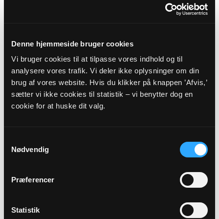
Borgergade 32, 8700 Horsens
kloster.sogn@km.dk
Tlf: 75625638-1
www.horsensklostersogn.dk
Denne hjemmeside bruger cookies
Man - ons og fredag: 09.00 - 13.00
Vi bruger cookies til at tilpasse vores indhold og til
Torsdag: 10.00 - 13.00
analysere vores trafik. Vi deler ikke oplysninger om din
Eller mandag - torsdag efter aftale.
brug af vores website. Hvis du klikker på knappen ’Afvis,’
sætter vi ikke cookies til statistik – vi benytter dog en
Sognets officielle E-mail:
cookie for at huske dit valg.
kloster.sogn@km.dk
Samtykkevalg
Sikker henvendelse
Nødvendig
Hvis du ønsker at sende os personfølsomme oplysninger
Præferencer
som f.eks. CPR nummer, anbefaler vi, at du laver en sikker
henvendelse.
Statistik