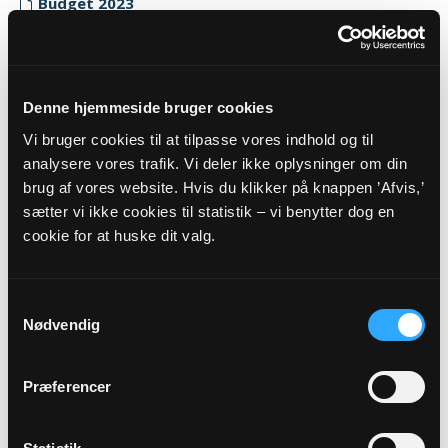
Budget 2023
Myndighedskode: 7561
(CVR-nr. 34677875)
Regnskab 2023
Denne hjemmeside bruger cookies
Myndighedskode: 7561
Vi bruger cookies til at tilpasse vores indhold og til
(CVR-nr. 34677875)
analysere vores trafik. Vi deler ikke oplysninger om din
brug af vores website. Hvis du klikker på knappen ’Afvis,’
Revisor erklæring 2023
sætter vi ikke cookies til statistik – vi benytter dog en
Myndighedskode: 7561
cookie for at huske dit valg.
(CVR-nr. 34677875)
2022
Samtykkevalg
Budget 2022
Nødvendig
Myndighedskode: 7561
(CVR-nr. 34677875)
Præferencer
Regnskab 2022
Myndighedskode: 7561