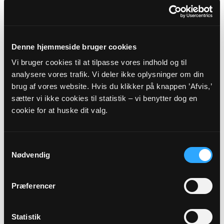
SOGN
LEJRE PROVSTI -
ROSKILDE STIFT
Denne hjemmeside bruger cookies
Vi bruger cookies til at tilpasse vores indhold og til
Myndighedsoplysninger
analysere vores trafik. Vi deler ikke oplysninger om din
brug af vores website. Hvis du klikker på knappen ’Afvis,’
Sognekode: 7179
sætter vi ikke cookies til statistik – vi benytter dog en
Pastorat: Kirke Hyllinge-Lyndby Pastorat
cookie for at huske dit valg.
Kommune: Lejre Kommune (350)
Region:
Region Sjælland
Samtykkevalg
Nødvendig
Links
Præferencer
Lejre Provsti
Roskilde Stift
Statistik