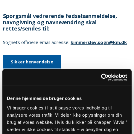
Spørgsmål vedrørende fødselsanmeldelse,
navngivning og navneændring skal
rettes/sendes til:
Sognets officielle email adresse:
kimmerslev.sogn@km.dk
Sikker henvendelse
Eller til:
Denne hjemmeside bruger cookies
Borup Kimmerslev Nørre Dalby Pastorat
Vi bruger cookies til at tilpasse vores indhold og til
Hovedgaden 72
analysere vores trafik. Vi deler ikke oplysninger om din
4140
Borup
brug af vores website. Hvis du klikker på knappen ’Afvis,’
E-mail:
borup.sognkoege@km.dk
sætter vi ikke cookies til statistik – vi benytter dog en
Hjemmeside:
https://www.borupkirke.dk