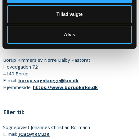
Tillad valgte
Sikker henvendelse
Afvis
Eller til:
Borup Kimmerslev Nørre Dalby Pastorat
Hovedgaden 72
4140
Borup
E-mail:
borup.sognkoege@km.dk
Hjemmeside:
https://www.borupkirke.dk
Eller til:
Sognepræst
Johannes Christian Bollmann
E-mail:
JCBO@KM.DK