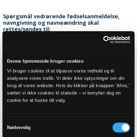
Spørgsmål vedrørende fødselsanmeldelse,
navngivning og navneændring skal
rettes/sendes til:
Sognets officielle email adresse:
keldby.sogn@km.dk
Denne hjemmeside bruger cookies
Sikker henvendelse
Vi bruger cookies til at tilpasse vores indhold og til
analysere vores trafik. Vi deler ikke oplysninger om din
brug af vores website. Hvis du klikker på knappen ’Afvis,’
Eller til:
sætter vi ikke cookies til statistik – vi benytter dog en
cookie for at huske dit valg.
Sognepræst
Pia Hjort Nielsen
Klintevej 502
Magleby
Samtykkevalg
4791
Borre
Nødvendig
Telefon:
55812083