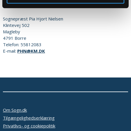
Eller til:
Sognepræst
Pia Hjort Nielsen
Klintevej 502
Magleby
4791
Borre
Telefon:
55812083
E-mail:
PHN@KM.DK
Om Sogn.dk
Tilgængelighedserklæring
Privatlivs- og cookiepolitik