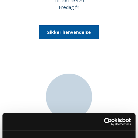
Tlf: 56143970
Fredag fri
Sikker henvendelse
Overenskomstansat sognepræst