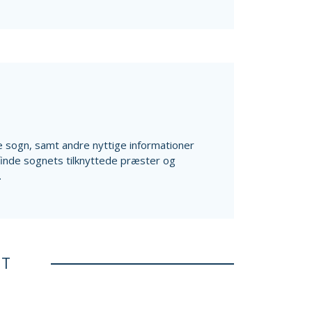
ale sogn, samt andre nyttige informationer
finde sognets tilknyttede præster og
.
ET