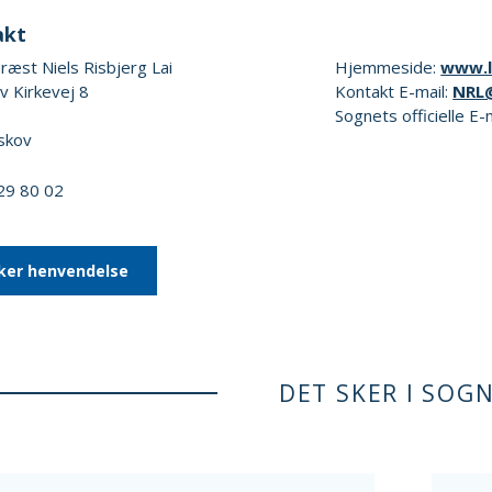
akt
æst Niels Risbjerg Lai
Hjemmeside:
www.l
v Kirkevej 8
Kontakt E-mail:
NRL
Sognets officielle E-
skov
 29 80 02
ker henvendelse
DET SKER I SOG