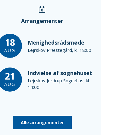
Arrangementer
18
Menighedsrådsmøde
Lejrskov Præstegård, kl. 18:00
AUG
Indvielse af sognehuset
21
Lejrskov Jordrup Sognehus, kl.
AUG
14:00
Alle arrangementer