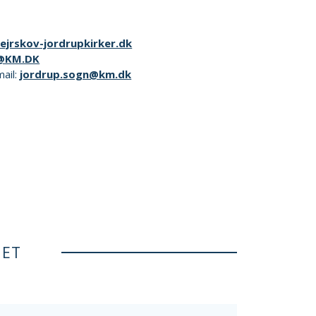
ejrskov-jordrupkirker.dk
@KM.DK
mail:
jordrup.sogn@km.dk
NET