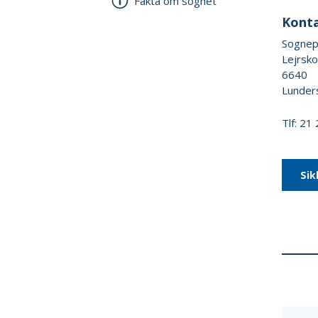
Fakta om sognet
Kont
Sognepr
Lejrsko
6640
Lunder
Tlf: 21
Sik