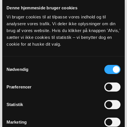
Grove Kirke, kl. 10:30
Denne hjemmeside bruger cookies
Lisbet Helding
Vi bruger cookies til at tilpasse vores indhold og til
analysere vores trafik. Vi deler ikke oplysninger om din
Alle gudstjenester
brug af vores website. Hvis du klikker på knappen ’Afvis,’
sætter vi ikke cookies til statistik – vi benytter dog en
cookie for at huske dit valg.
Samtykkevalg
Arrangementer
Nødvendig
11
Præferencer
AUG
Statistik
Menighedsrådsmøde - Simmelkær
Simmelkær kirkehus, kl. 15:00
Marketing