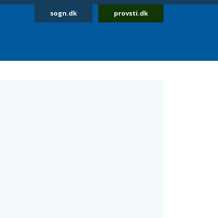
sogn.dk
provsti.dk