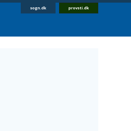
sogn.dk
provsti.dk