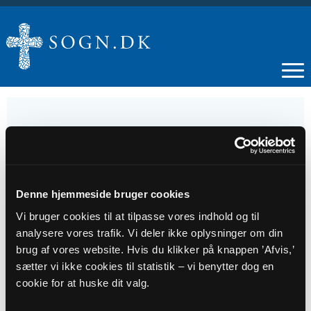
18
OKT
Denne hjemmeside bruger cookies
Vi bruger cookies til at tilpasse vores indhold og til
Højmesse Iglsø kirke v. Poul Asger Beck
analysere vores trafik. Vi deler ikke oplysninger om din
brug af vores website. Hvis du klikker på knappen ’Afvis,’
sætter vi ikke cookies til statistik – vi benytter dog en
Tidspunkt
cookie for at huske dit valg.
kl. 10:30 - 11:15