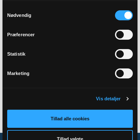
Samtykkevalg
Præst
Nødvendig
Poul Asger Beck
Præferencer
Adresse
Iglsø Kirke,
Iglsøvej 92,
Kjeldbjerg,
7800 Skive
Statistik
Marketing
Tilbage
Vis detaljer
Tillad alle cookies
Tillad valgte