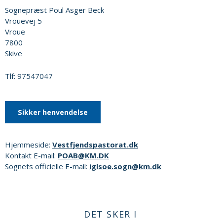
Sognepræst Poul Asger Beck
Vrouevej 5
Vroue
7800
Skive
Tlf: 97547047
Sikker henvendelse
Hjemmeside:
Vestfjendspastorat.dk
Kontakt E-mail:
POAB@KM.DK
Sognets officielle E-mail:
iglsoe.sogn@km.dk
DET SKER I