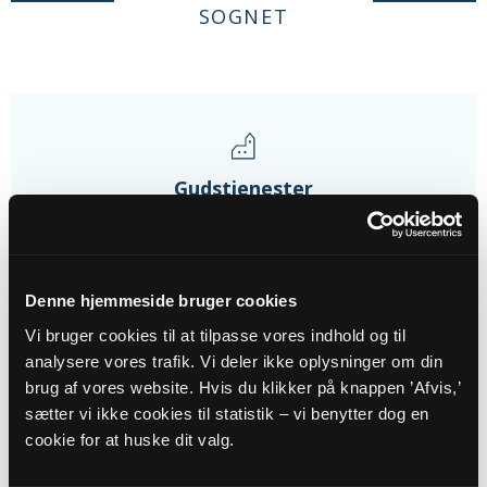
SOGNET
Gudstjenester
09
AUG
Denne hjemmeside bruger cookies
Vi bruger cookies til at tilpasse vores indhold og til
Torvegudsstjeneste, byfest...
analysere vores trafik. Vi deler ikke oplysninger om din
Torvet - Kjeldbjerg, kl. 11:00
brug af vores website. Hvis du klikker på knappen ’Afvis,’
Poul Asger Beck
sætter vi ikke cookies til statistik – vi benytter dog en
cookie for at huske dit valg.
30