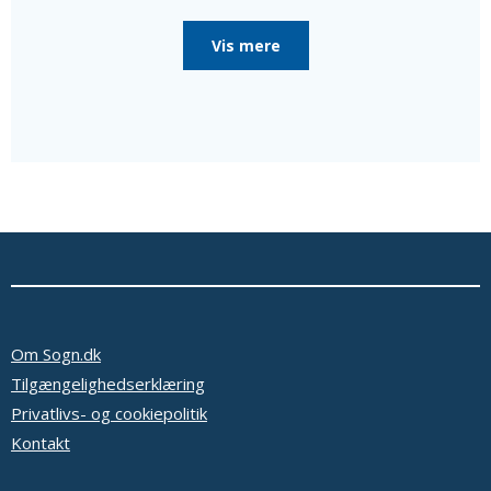
poster i menighedsrådet, som de er valgt til, da
menighedsrådet konstituerede sig, til særlige poster
Vis mere
som bl.a. kirkeværge og regnskabsfører.
Disse personer er i så fald nævnt efter de valgte
medlemmer sammen med en oplysning om, at de ikke er
medlemmer af menighedsrådet.
Ud over de valgte medlemmer består menighedsrådet
af tjenestemandsansatte sognepræster samt
overenskomstansatte præster, der er ansat i pastoratet
for mindst et år, som fødte medlemmer.
Oplysninger om præsterne fås ved at vælge linket
'Præster & medarb.' i menuen.
Se eventuelt bekendtgørelse af lov om
menighedsråd på Retsinformation.dk
Om Sogn.dk
Tilgængelighedserklæring
Privatlivs- og cookiepolitik
Kontakt