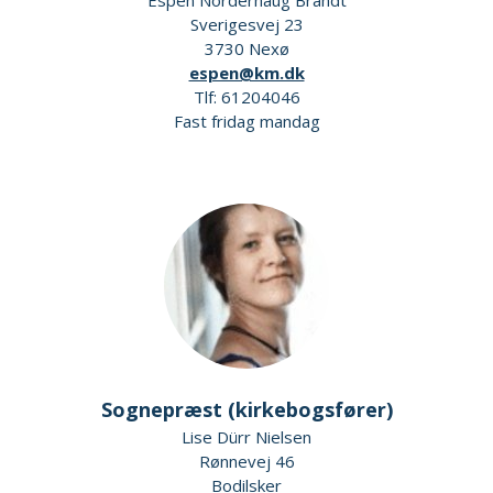
Espen Norderhaug Brandt
Sverigesvej 23
3730 Nexø
espen@km.dk
Tlf: 61204046
Fast fridag mandag
Sognepræst (kirkebogsfører)
Lise Dürr Nielsen
Rønnevej 46
Bodilsker