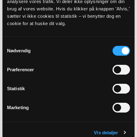
analysere vores trafik. Vi deler ikke oplysninger om din
brug af vores website. Hvis du klikker på knappen ’Afvis,’
sætter vi ikke cookies til statistik – vi benytter dog en
cookie for at huske dit valg.
Menigt medlem
Kell Lund Kure
Ibskervej 36
Samtykkevalg
Ibsker
Nødvendig
3740 Svaneke
kellkure@gmail.com
Præferencer
Tlf: 56493997
Statistik
Marketing
Vis detaljer