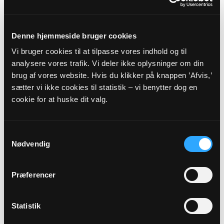
Høsterkøb Kirke kl. 13:00
Povl Götke
Denne hjemmeside bruger cookies
Vi bruger cookies til at tilpasse vores indhold og til
analysere vores trafik. Vi deler ikke oplysninger om din
brug af vores website. Hvis du klikker på knappen ’Afvis,’
sætter vi ikke cookies til statistik – vi benytter dog en
30
cookie for at huske dit valg.
AUG
Samtykkevalg
Gudstjeneste
Nødvendig
Høsterkøb Kirke kl. 16:00
Annemette Norsker
Præferencer
Statistik