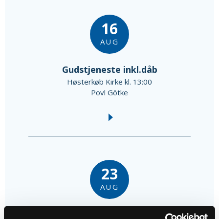
16
AUG
Gudstjeneste inkl.dåb
Høsterkøb Kirke kl. 13:00
Povl Götke
23
AUG
Gudstjeneste