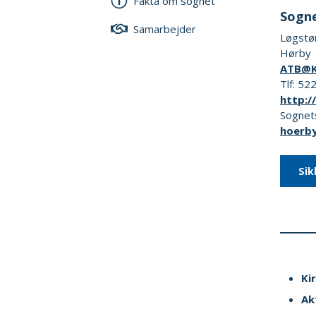
Fakta om sognet
Sogne
Samarbejder
Løgstø
Hørby
ATB@
Tlf: 5
http:/
Sognets
hoerb
Sik
Ki
Ak