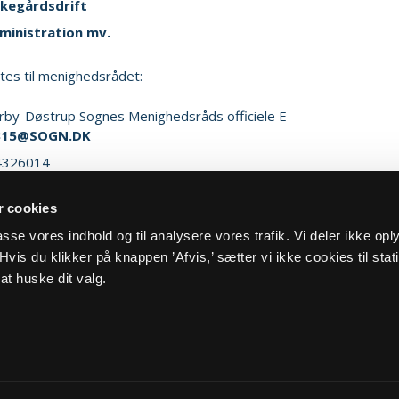
rkegårdsdrift
ministration mv.
ttes til menighedsrådet:
rby-Døstrup Sognes Menighedsråds officiele E-
315@SOGN.DK
4326014
 cookies
ker henvendelse
lpasse vores indhold og til analysere vores trafik. Vi deler ikke op
vis du klikker på knappen ’Afvis,’ sætter vi ikke cookies til stati
at huske dit valg.
og cookiepolitik
Kontakt