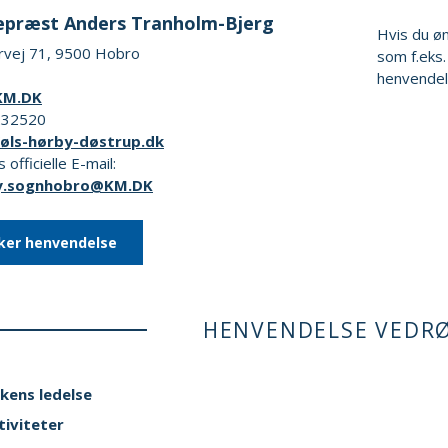
præst Anders Tranholm-Bjerg
Hvis du ø
rvej 71, 9500 Hobro
som f.eks.
henvendel
KM.DK
2232520
/øls-hørby-døstrup.dk
 officielle E-mail:
y.sognhobro@KM.DK
ker henvendelse
HENVENDELSE VEDR
rkens ledelse
tiviteter