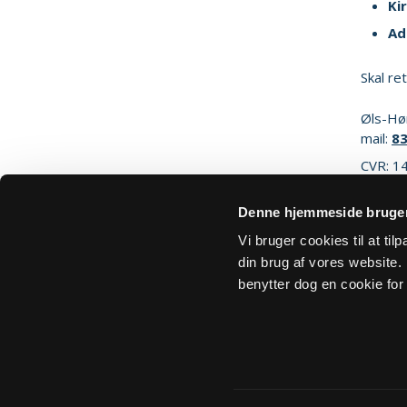
Ki
Ad
Skal re
Øls-Hø
mail:
8
CVR: 1
Denne hjemmeside bruger
Sik
Vi bruger cookies til at ti
din brug af vores website. H
benytter dog en cookie for 
Om Sogn.dk
Tilgængelighedserklæring
Privatlivs- 