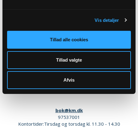
Vis detaljer
Tillad alle cookies
Tillad valgte
Kordegn
Bodil Kristensen
Afvis
Iglsøvej 58
7850 Stoholm
bok@km.dk
97537001
Kontortider:Tirsdag og torsdag kl. 11.30 - 14.30