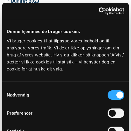
Budget 2023
Myndighedskode: 8869
(CVR-nr. 25878728)
Regnskab 2023
Denne hjemmeside bruger cookies
Myndighedskode: 8869
Vi bruger cookies til at tilpasse vores indhold og til
(CVR-nr. 25878728)
analysere vores trafik. Vi deler ikke oplysninger om din
brug af vores website. Hvis du klikker på knappen ’Afvis,’
Revisor erklæring 2023
sætter vi ikke cookies til statistik – vi benytter dog en
Myndighedskode: 8869
cookie for at huske dit valg.
(CVR-nr. 25878728)
2022
Samtykkevalg
Budget 2022
Nødvendig
Myndighedskode: 8869
(CVR-nr. 25878728)
Præferencer
Regnskab 2022
Myndighedskode: 8869