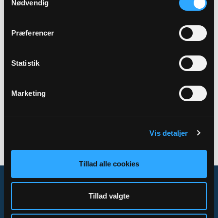
Nødvendig
Sted
Hobro Kirkecenter, Søndergade 3, 9500 Hobro
Præferencer
Statistik
Tilbage
Marketing
Vis detaljer
Tillad alle cookies
Tillad valgte