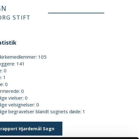
GN
ORG STIFT
tistik
kekirkemedlemmer: 105
byggere: 141
e: 0
: 1
e: 0
irmerede: 0
lige vielser: 0
lige velsignelser: 0
elige begravelser blandt sognets døde: 1
rapport Hjardemål Sogn