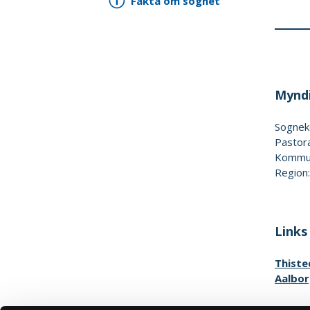
Fakta om sognet
Myndi
Sognek
Pastor
Kommun
Region
Links
Thiste
Aalbor