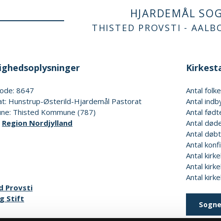
HJARDEMÅL SO
THISTED PROVSTI - AALB
ghedsoplysninger
Kirkesta
ode: 8647
Antal fol
at: Hunstrup-Østerild-Hjardemål Pastorat
Antal ind
e: Thisted Kommune (787)
Antal født
:
Region Nordjylland
Antal døde
Antal døbt
Antal konf
Antal kirke
Antal kirke
Antal kirk
d Provsti
g Stift
Sogne