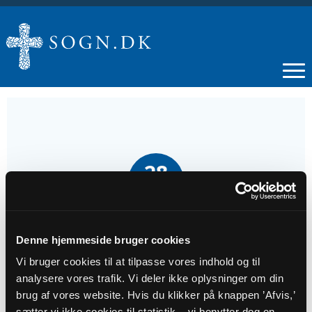
28
SEP
Kirkekaffe
Denne hjemmeside bruger cookies
Vi bruger cookies til at tilpasse vores indhold og til
Tidspunkt
analysere vores trafik. Vi deler ikke oplysninger om din
kl. 11:00
brug af vores website. Hvis du klikker på knappen ’Afvis,’
sætter vi ikke cookies til statistik – vi benytter dog en