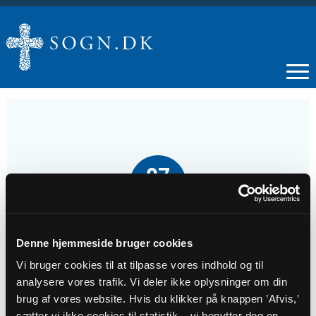
07
SEP
Kirkekaffe
Denne hjemmeside bruger cookies
Vi bruger cookies til at tilpasse vores indhold og til
Tidspunkt
analysere vores trafik. Vi deler ikke oplysninger om din
kl. 11:00
brug af vores website. Hvis du klikker på knappen ’Afvis,’
sætter vi ikke cookies til statistik – vi benytter dog en