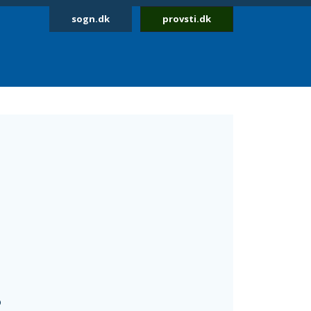
sogn.dk
provsti.dk
p